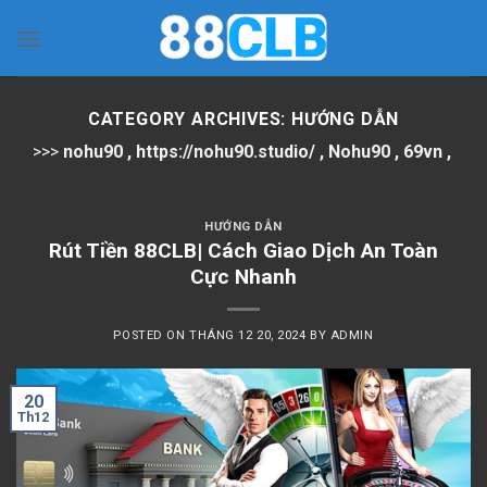
Skip
to
content
CATEGORY ARCHIVES:
HƯỚNG DẪN
>>>
nohu90
,
https://nohu90.studio/
,
Nohu90
,
69vn
,
HƯỚNG DẪN
Rút Tiền 88CLB| Cách Giao Dịch An Toàn
Cực Nhanh
POSTED ON
THÁNG 12 20, 2024
BY
ADMIN
20
Th12