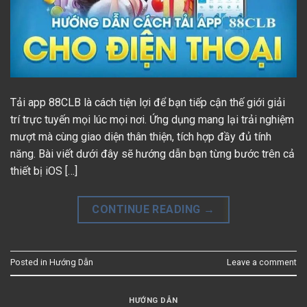
Tải app 88CLB là cách tiện lợi để bạn tiếp cận thế giới giải
trí trực tuyến mọi lúc mọi nơi. Ứng dụng mang lại trải nghiệm
mượt mà cùng giao diện thân thiện, tích hợp đầy đủ tính
năng. Bài viết dưới đây sẽ hướng dẫn bạn từng bước trên cả
thiết bị iOS […]
CONTINUE READING
→
Posted in
Hướng Dẫn
Leave a comment
HƯỚNG DẪN