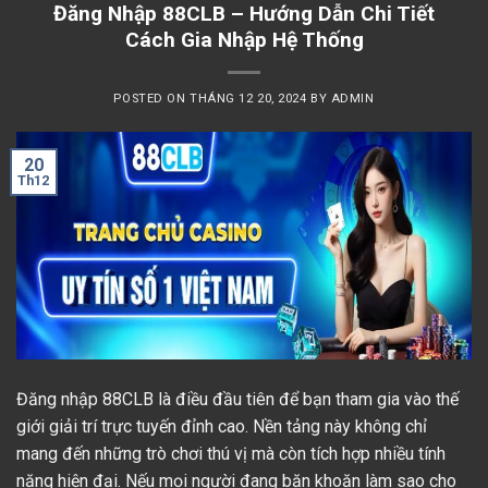
Đăng Nhập 88CLB – Hướng Dẫn Chi Tiết
Cách Gia Nhập Hệ Thống
POSTED ON
THÁNG 12 20, 2024
BY
ADMIN
20
Th12
Đăng nhập 88CLB là điều đầu tiên để bạn tham gia vào thế
giới giải trí trực tuyến đỉnh cao. Nền tảng này không chỉ
mang đến những trò chơi thú vị mà còn tích hợp nhiều tính
năng hiện đại. Nếu mọi người đang băn khoăn làm sao cho