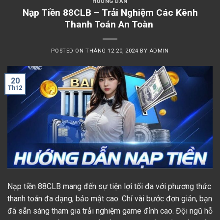
HƯỚNG DẪN
Nạp Tiền 88CLB – Trải Nghiệm Các Kênh
Thanh Toán An Toàn
POSTED ON
THÁNG 12 20, 2024
BY
ADMIN
20
Th12
Nạp tiền 88CLB mang đến sự tiện lợi tối đa với phương thức
thanh toán đa dạng, bảo mật cao. Chỉ vài bước đơn giản, bạn
đã sẵn sàng tham gia trải nghiệm game đỉnh cao. Đội ngũ hỗ