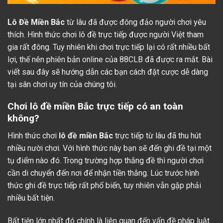
Lô Đề Miền Bắc
từ lâu đã được đông đảo người chơi yêu
thích. Hình thức chơi lô đề trực tiếp được người Việt tham
gia rất đông. Tuy nhiên khi chơi trực tiếp lại có rất nhiều bất
lợi, thế nên phiên bản online của
88CLB
đã được ra mắt. Bài
viết sau đây sẽ hướng dẫn các bạn cách đặt cược dễ dàng
tại sân chơi uy tín của chúng tôi.
Chơi lô đề miền Bắc trực tiếp có an toàn
không?
Hình thức chơi
lô đề miền Bắc
trực tiếp từ lâu đã thu hút
nhiều nười chơi. Với hình thức này bạn sẽ đến ghi đề tại một
tụ điểm nào đó. Trong trường hợp thắng đề thì người chơi
cần di chuyển đến nơi để nhận tiền thắng. Lúc trước hình
thức ghi đề trực tiếp rất phổ biến, tuy nhiên vẫn gặp phải
nhiều bất tiện.
Bất tiện lớn nhất đó chính là liên quan đến vấn đề pháp luật.