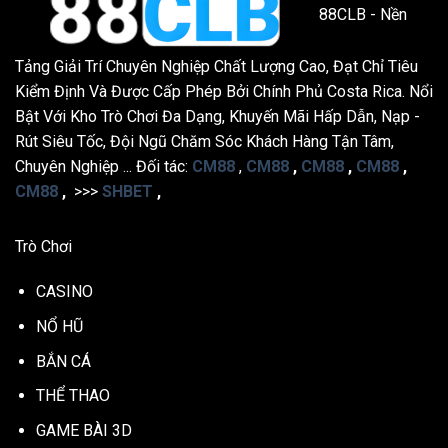
88CLB - Nền
Tảng Giải Trí Chuyên Nghiệp Chất Lượng Cao, Đạt Chỉ Tiêu
Kiểm Định Và Được Cấp Phép Bởi Chính Phủ Costa Rica. Nổi
Bật Với Kho Trò Chơi Đa Dạng, Khuyến Mãi Hấp Dẫn, Nạp -
Rút Siêu Tốc, Đội Ngũ Chăm Sóc Khách Hàng Tận Tâm,
Chuyên Nghiệp ... Đối tác:
CM88
,
CM88
,
CM88
,
CM88
,
CM88
,
>>>
SHBET
,
Trò Chơi
CASINO
NỔ HŨ
BẮN CÁ
THỂ THAO
GAME BÀI 3D