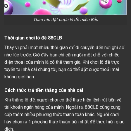
Thao tác đặt cược lô đề miền Bắc
Thời gian chơi lô đề 88CLB
Thay vì phải mất nhiều thời gian để di chuyển đến nơi ghi số
như lúc trước. Giờ đây bạn chỉ cần ngồi một chỗ với chiếc
điện thoại của mình là có thể tham gia. Khi chơi lô đề trực
tuyến tại nhà cái chúng tôi, bạn có thể đặt cược thoải mái
không giới hạn.
Cách thức trả tiền thắng của nhà cái
Khi thắng lô đề, người chơi có thể thực hiện lệnh rút tiền về
tài khoản ngân hàng của mình. Ngoài ra, 88CLB cũng cung
cấp thêm nhiều phương thức thanh toán khác. Người chơi
hãy chọn ra 1 phương thức thuận tiện nhất để thực hiện giao
dịch.