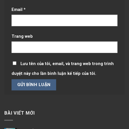
Email
*
Trang web
Lưu tên của tôi, email, và trang web trong trình
duyệt này cho lần bình luận kế tiếp của tôi.
BÀI VIẾT MỚI